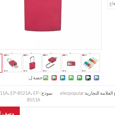
اع
حصة ل:
 العلامة التجارية:
elecpopular
نموذج:
11A، EP-8521A، EP-
8551A
وصف ال