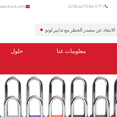
nalockout.com
+ 86-577 6273 6728


الابتعاد عن مصدر الخطر مع تدابير لوتو
معلومات عنا
حلول