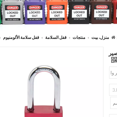
منزل، بيت
»
منتجات
»
قفل السلامة
»
قفل سلامة الألومنيوم
»
صير
 وا
: 1 "(2.5 سم)، 11/2 " (3.8