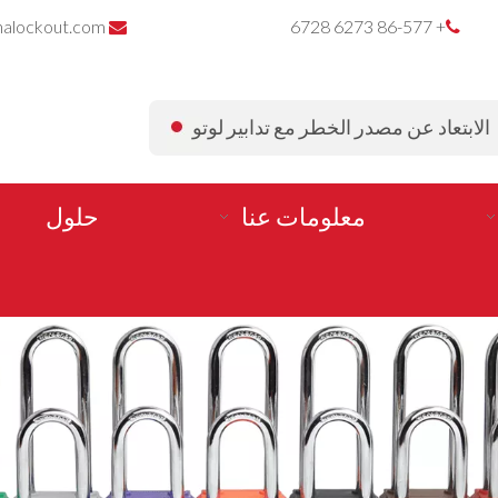
nalockout.com
+ 86-577 6273 6728


الابتعاد عن مصدر الخطر مع تدابير لوتو
معلومات عنا
حلول