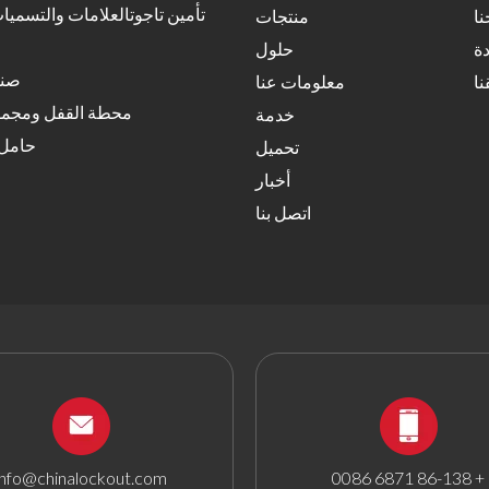
تأمين تاجوتالعلامات والتسميات
نا
منتجات
ة
حلول
صند
نا
معلومات عنا
محطة القفل ومجمو
خدمة
حامل 
تحميل
أخبار
اتصل بنا
info@chinalockout.com
+ 86-138 6871 0086