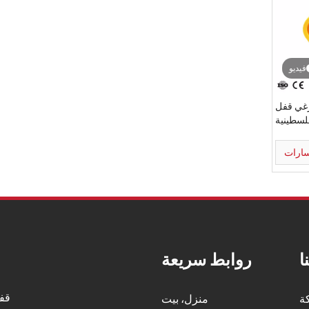
فيديو
رغي قفل
لسطينية
كهربائية
سارات
ا
روابط سريعة
قفل
ة
منزل، بيت